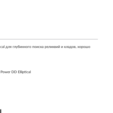
ical для глубинного поиска реликвий и кладов, хорошо
ower DD Elliptical
ы