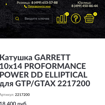
Розница:
8 (499) 653-57-88
Юрлица:
ДОСТАВИМ
ПО ВСЕЙ РОССИИ
8 (499) 450-86-44
Перезвоните мне
0
0
Катушка GARRETT
10х14 PROFORMANCE
POWER DD ELLIPTICAL
для GTP/GTAX 2217200
Артикул:
2217200
18 400 руб.