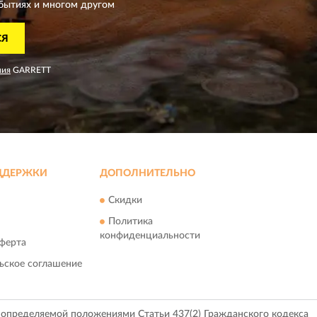
бытиях и многом другом
СЯ
ния
GARRETT
ДДЕРЖКИ
ДОПОЛНИТЕЛЬНО
Скидки
Политика
конфиденциальности
ферта
ьское соглашение
, определяемой положениями Статьи 437(2) Гражданского кодекса