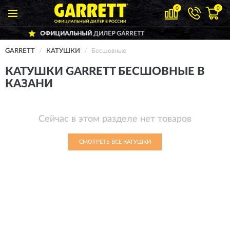
0
0
ОФИЦИАЛЬНЫЙ
ДИЛЕР GARRETT
Д
GARRETT
КАТУШКИ
Бесшовные
КАТУШКИ GARRETT БЕСШОВНЫЕ В
КАЗАНИ
Сейчас в этом разделе нет товаров
СМОТРЕТЬ ВСЕ КАТУШКИ