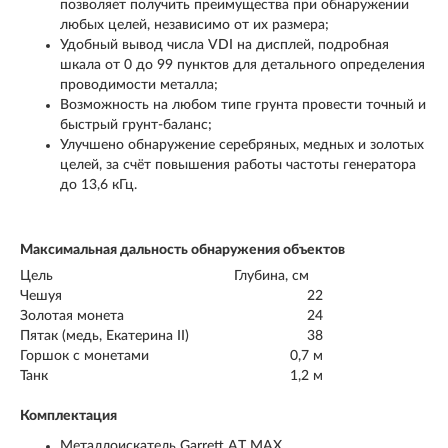
позволяет получить преимущества при обнаружении
любых целей, независимо от их размера;
Удобный вывод числа VDI на дисплей, подробная
шкала от 0 до 99 пунктов для детального определения
проводимости металла;
Возможность на любом типе грунта провести точный и
быстрый грунт-баланс;
Улучшено обнаружение серебряных, медных и золотых
целей, за счёт повышения работы частоты генератора
до 13,6 кГц.
Максимальная дальность обнаружения объектов
Цель
Глубина, см
Чешуя
22
Золотая монета
24
Пятак (медь, Екатерина II)
38
Горшок с монетами
0,7 м
Танк
1,2 м
Комплектация
Металлоискатель Garrett AT MAX