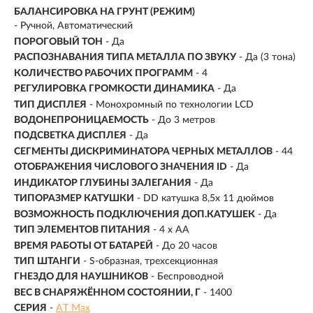
БАЛАНСИРОВКА НА ГРУНТ (РЕЖИМ)
- Ручной, Автоматический
ПОРОГОВЫЙ ТОН
- Да
РАСПОЗНАВАНИЯ ТИПА МЕТАЛЛА ПО ЗВУКУ
- Да (3 тона)
КОЛИЧЕСТВО РАБОЧИХ ПРОГРАММ
- 4
РЕГУЛИРОВКА ГРОМКОСТИ ДИНАМИКА
- Да
ТИП ДИСПЛЕЯ
- Монохромный по технологии LCD
ВОДОНЕПРОНИЦАЕМОСТЬ
- До 3 метров
ПОДСВЕТКА ДИСПЛЕЯ
- Да
СЕГМЕНТЫ ДИСКРИМИНАТОРА ЧЕРНЫХ МЕТАЛЛОВ
- 44
ОТОБРАЖЕНИЯ ЧИСЛОВОГО ЗНАЧЕНИЯ ID
- Да
ИНДИКАТОР ГЛУБИНЫ ЗАЛЕГАНИЯ
- Да
ТИПОРАЗМЕР КАТУШКИ
- DD катушка 8,5х 11 дюймов
ВОЗМОЖНОСТЬ ПОДКЛЮЧЕНИЯ ДОП.КАТУШЕК
- Да
ТИП ЭЛЕМЕНТОВ ПИТАНИЯ
- 4 х AA
ВРЕМЯ РАБОТЫ ОТ БАТАРЕЙ
- До 20 часов
ТИП ШТАНГИ
- S-образная, трехсекционная
ГНЕЗДО ДЛЯ НАУШНИКОВ
- Беспроводной
ВЕС В СНАРЯЖЁННОМ СОСТОЯНИИ, Г
-
1400
СЕРИЯ
-
AT Max